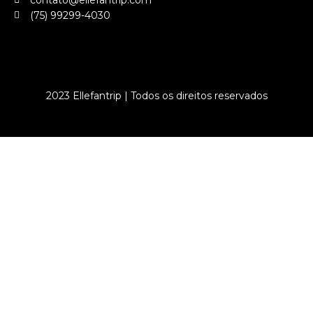
contato@ellefantrip.com
(75) 99299-4030
2023 Ellefantrip | Todos os direitos reservados