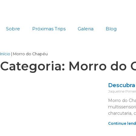
Ir
para
o
conteúdo
Sobre
Próximas Trips
Galeria
Blog
Início
|
Morro do Chapéu
Categoria: Morro do
Descubra 
Jaqueline Pime
Morro do Cha
multissensori
charcutaria, 
Continue lend