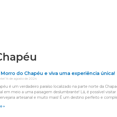
 Chapéu
Morro do Chapéu e viva uma experiência única!
ntel
14 de agosto de 2024
péu é um verdadeiro paraíso localizado na parte norte da Chap
al em meio a uma paisagem deslumbrante! Lá, é possível visitar c
cervejaria artesanal e muito mais! É um destino perfeito e compl
o »