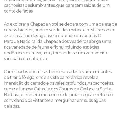
cachoeiras deslumbrantes, que parecem saídas de um
conto de fadas.
Ao explorar a Chapada, você se depara com uma paleta de
cores vibrantes, onde o verde das matas se mistura com o
azul cristalino das águas e o dourado das pedras. O
Parque Nacional da Chapada dos Veadeiros abriga uma
rica variedade de fauna e flora, incluindo espécies
endêmicas e ameaçadas, tornando-se um verdadeiro
santuário da natureza.
Caminhadas por trilhas bem marcadas levam a mirantes
de tirar o fôlego, onde a vista panorâmica revela a
imensidão do cerrado e os vales profundos. As cachoeiras,
como a famosa Catarata dos Couros e a Cachoeira Santa
Barbara, oferecem momentos de pura alegria e refresco,
convidando os visitantes a mergulhar em suas águas
geladas.