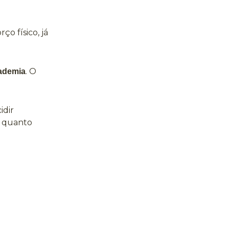
ço físico, já
. O
cademia
idir
e quanto