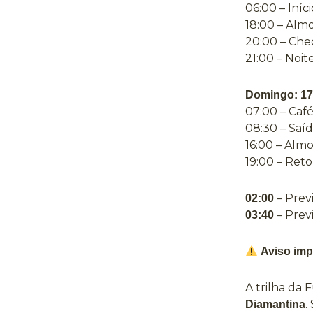
06:00 – Iníc
18:00 – Alm
20:00 – Che
21:00 – Noit
Domingo: 17
07:00 – Caf
08:30 – Saí
16:00 – Alm
19:00 – Ret
– Prev
02:00
– Prev
03:40
Aviso imp
A trilha da
.
Diamantina