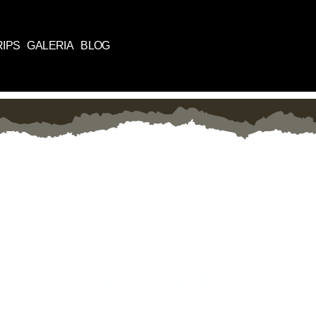
RIPS
GALERIA
BLOG
IBICOARA
15 a 17 de maio