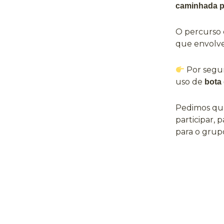
caminhada pa
O percurso 
que envolv
Por segu
uso de
bota 
Pedimos que
participar, 
para o grup