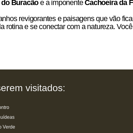
 do Buracão
e a imponente
Cachoeira da 
 banhos revigorantes e paisagens que vão fic
a rotina e se conectar com a natureza. Vo
erem visitados:
ntro
quídeas
o Verde