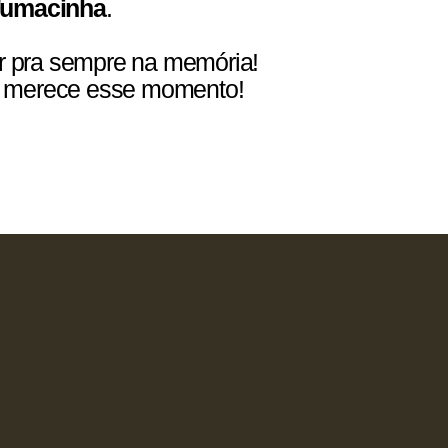
Fumacinha
.
ar pra sempre na memória!
cê merece esse momento!