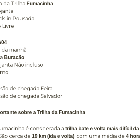
io da Trilha
Fumacinha
ojanta
ck-in Pousada
e Livre
/04
é da manhã
da
Buracão
ojanta Não incluso
orno
isão de chegada Feira
isão de chegada Salvador
ortante sobre a Trilha da Fumacinha
 Fumacinha é considerada a
trilha bate e volta mais difícil 
 São cerca de
, com uma média de
19 km (ida e volta)
4 hor