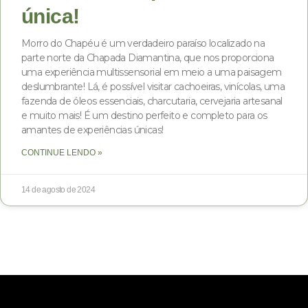
única!
Morro do Chapéu é um verdadeiro paraíso localizado na
parte norte da Chapada Diamantina, que nos proporciona
uma experiência multissensorial em meio a uma paisagem
deslumbrante! Lá, é possível visitar cachoeiras, vinícolas, uma
fazenda de óleos essenciais, charcutaria, cervejaria artesanal
e muito mais! É um destino perfeito e completo para os
amantes de experiências únicas!
CONTINUE LENDO »
14 de agosto de 2024