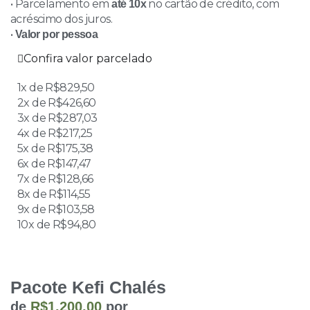
• Parcelamento em
no cartão de crédito, com
até 10x
acréscimo dos juros.
•
Valor por pessoa
Confira valor parcelado
1x de R$829,50
2x de R$426,60
3x de R$287,03
4x de R$217,25
5x de R$175,38
6x de R$147,47
7x de R$128,66
8x de R$114,55
9x de R$103,58
10x de R$94,80
Pacote Kefi Chalés
de
R$1.200,00
por