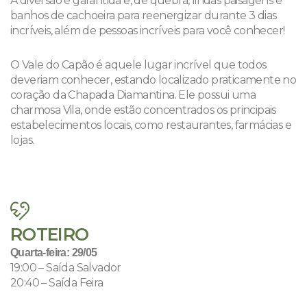
A diversão é garantida e, de quebra, lindas paisagens e
banhos de cachoeira para reenergizar durante 3 dias
incríveis, além de pessoas incríveis para você conhecer!
O Vale do Capão é aquele lugar incrível que todos
deveriam conhecer, estando localizado praticamente no
coração da Chapada Diamantina. Ele possui uma
charmosa Vila, onde estão concentrados os principais
estabelecimentos locais, como restaurantes, farmácias e
lojas.
ROTEIRO
Quarta-feira: 29/05
19:00 – Saída Salvador
20:40 – Saída Feira