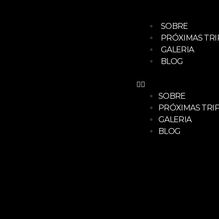
Ir
para
SOBRE
o
PRÓXIMAS TRI
conteúdo
GALERIA
BLOG
SOBRE
PRÓXIMAS TRI
GALERIA
BLOG